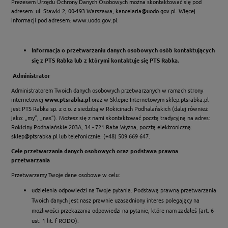
Prezesem Urzędu Ochrony Danych Osobowych można skontaktować się pod
adresem: ul. Stawki 2, 00-193 Warszawa,
kancelaria@uodo.gov.pl
. Więcej
informacji pod adresem:
www.uodo.gov.pl
.
Informacja o przetwarzaniu danych osobowych osób kontaktujących
się z PTS Rabka lub z którymi kontaktuje się PTS Rabka.
Administrator
Administratorem Twoich danych osobowych przetwarzanych w ramach strony
internetowej
www.ptsrabka.pl
oraz w Sklepie Internetowym sklep.ptsrabka.pl
jest PTS Rabka sp. z o.o. z siedzibą w Rokicinach Podhalańskich (dalej również
jako: „my”, „nas”). Możesz się z nami skontaktować pocztą tradycyjną na adres:
Rokiciny Podhalańskie 203A, 34 - 721 Raba Wyżna, pocztą elektroniczną:
sklep@ptsrabka.pl
lub telefonicznie: (+48) 509 669 647.
Cele przetwarzania danych osobowych oraz podstawa prawna
przetwarzania
Przetwarzamy Twoje dane osobowe w celu:
udzielenia odpowiedzi na Twoje pytania. Podstawą prawną przetwarzania
Twoich danych jest nasz prawnie uzasadniony interes polegający na
możliwości przekazania odpowiedzi na pytanie, które nam zadałeś (art. 6
ust. 1 lit. f RODO).