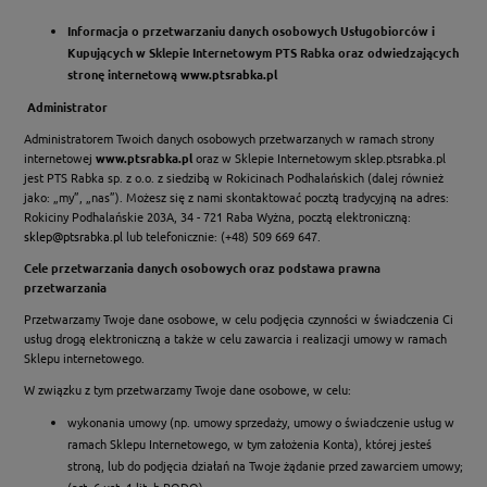
Informacja o przetwarzaniu danych osobowych Usługobiorców i
Kupujących w Sklepie Internetowym PTS Rabka oraz odwiedzających
stronę internetową
www.ptsrabka.pl
Administrator
Administratorem Twoich danych osobowych przetwarzanych w ramach strony
internetowej
www.ptsrabka.pl
oraz w Sklepie Internetowym sklep.ptsrabka.pl
jest PTS Rabka sp. z o.o. z siedzibą w Rokicinach Podhalańskich (dalej również
jako: „my”, „nas”). Możesz się z nami skontaktować pocztą tradycyjną na adres:
Rokiciny Podhalańskie 203A, 34 - 721 Raba Wyżna, pocztą elektroniczną:
sklep@ptsrabka.pl
lub telefonicznie: (+48) 509 669 647.
Cele przetwarzania danych osobowych oraz podstawa prawna
przetwarzania
Przetwarzamy Twoje dane osobowe, w celu podjęcia czynności w świadczenia Ci
usług drogą elektroniczną a także w celu zawarcia i realizacji umowy w ramach
Sklepu internetowego.
W związku z tym przetwarzamy Twoje dane osobowe, w celu:
wykonania umowy (np. umowy sprzedaży, umowy o świadczenie usług w
ramach Sklepu Internetowego, w tym założenia Konta), której jesteś
stroną, lub do podjęcia działań na Twoje żądanie przed zawarciem umowy;
(art. 6 ust. 1 lit. b RODO)