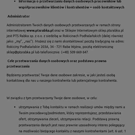
Informacja o przetwarzaniu danych osobowych pracowników lub
współpracowników klientów i kontrahentów – osób kontaktowych
Administrator
Administratorem Twoich danych osobowych przetwarzanych w ramach strony
internetowej
www.ptsrabka.pl
oraz w Sklepie Internetowym sklep.ptsrabka.pl
jest PTS Rabka sp. z o.o. z siedzibą w Rokicinach Podhalańskich (dalej również
jako: „my”, „nas”). Możesz się z nami skontaktować pocztą tradycyjną na adres:
Rokiciny Podhalańskie 203A, 34 - 721 Raba Wyżna, pocztą elektroniczną:
sklep@ptsrabka.pl
lub telefonicznie: (+48) 509 669 647.
Cele przetwarzania danych osobowych oraz podstawa prawna
przetwarzania
Będziemy przetwarzać Twoje dane osobowe zakresie, w jaki jesteś osobą
kontaktową dla nas u naszego kontrahenta lub potencjalnego kontrahenta.
W związku z tym przetwarzamy Twoje dane osobowe, w celu:
utrzymywania z Tobą kontaktu w ramach realizacji umów między nami a
Twoim pracodawcą/podmiotem, który reprezentujesz, przedstawiania
ofert, otrzymywania zleceń, utrzymywania relacji. Podstawą prawną
przetwarzania danych jest nasz prawnie uzasadniony interes polegający
na możliwości bieżącego kontaktu z naszymi kontrahentami (art. 6 ust. 1