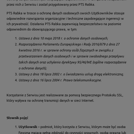
przez nich z Serwisu i został przygotowany przez PTS Rabka.
PTS Rabka w trosce o ochronę danych osobowych swoich Użytkowników stosuje
odpowiednie rozwiązania organizacyjne i techniczne zapobiegające ingerencji w
ich prywatność. Działania PTS Rabka zapewniają bezpieczeństwo na poziomie
odpowiednim do obowiązującego prawa, w tym:
Ustawa z dnia 10 maja 2018 r. o ochronie danych osobowych;
Rozporządzenia Parlamentu Europejskiego i Rady 2016/679 z dnia 27
kwietnia 2016 r. w sprawie ochrony osób fizycznych w związku z
przetwarzaniem danych osobowych i w sprawie swobodnego przepływu
takich danych oraz uchylenia dyrektywy 95/46/WE (ogólne rozporządzenie
o ochronie danych);
Ustawy z dnia 18 lipca 2002 r. o świadczeniu usług drogą elektroniczną;
Ustawy z dnia 16 lipca 2004 r. Prawo telekomunikacyjne.
Korzystanie z Serwisu jest realizowane za pomocą bezpiecznego Protokołu SSL,
który wpływa na ochronę transmisji danych w sieci Internet.
Słownik pojęć
Użytkownik
– podmiot, który korzysta z Serwisu, którym może być osoba
fizyczna mająca pełną zdolność do czynności prawnych, osoba prawna lub