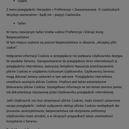
Opera
Z menu przeglądarki: Narzędzie > Preferencje > Zaawansowane. O ciasteczkach
decyduje zaznaczenie – bądź nie – pozycji Ciasteczka.
Safari
W menu rozwijanym Safari trzeba wybrać Preferencje i kliknąć ikonę
Bezpieczeństwo.
W tym miejscu wybiera się poziom bezpieczeństwa w obszarze ,,Akceptuj pliki
cookie”.
Wyłączenie informacji Cookies w przeglądarce nie pozbawia Użytkownika dostępu
do zasobów Serwisu. Oprogramowanie do przeglądania stron internetowych tj.
przeglądarka internetowa, zazwyczaj domyślnie dopuszcza przechowywanie
plików Cookies w urządzeniu końcowym Użytkownika. Użytkownicy Serwisu
mogą dokonać zmiany ustawień w tym zakresie. Przeglądarka internetowa
umożliwia usunięcie plików Cookies. Możliwe jest także automatyczne
blokowanie plików Cookies. Szczegółowe informacje na ten temat zawiera pomoc
lub dokumentacja stosowanej przez Użytkownika przeglądarki internetowej.
Jeśli Użytkownik nie chce otrzymywać plików Cookies, może zmienić ustawienia
swojej przeglądarki. Jednak wyłączenie obsługi plików Cookies niezbędnych dla
procesów uwierzytelniania, bezpieczeństwa lub utrzymania preferencji
Użytkownika może utrudnić, a w skrajnych przypadkach także uniemożliwić
korzystanie z Serwisu.