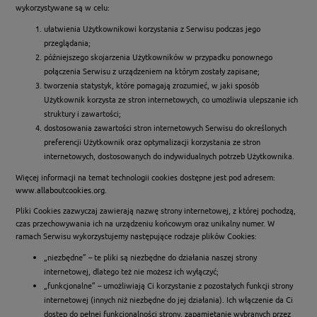
wykorzystywane są w celu:
ułatwienia Użytkownikowi korzystania z Serwisu podczas jego
przeglądania;
późniejszego skojarzenia Użytkowników w przypadku ponownego
połączenia Serwisu z urządzeniem na którym zostały zapisane;
tworzenia statystyk, które pomagają zrozumieć, w jaki sposób
Użytkownik korzysta ze stron internetowych, co umożliwia ulepszanie ich
struktury i zawartości;
dostosowania zawartości stron internetowych Serwisu do określonych
preferencji Użytkownik oraz optymalizacji korzystania ze stron
internetowych, dostosowanych do indywidualnych potrzeb Użytkownika.
Więcej informacji na temat technologii cookies dostępne jest pod adresem:
www.allaboutcookies.org
.
Pliki Cookies zazwyczaj zawierają nazwę strony internetowej, z której pochodzą,
czas przechowywania ich na urządzeniu końcowym oraz unikalny numer. W
ramach Serwisu wykorzystujemy następujące rodzaje plików Cookies:
„niezbędne” – te pliki są niezbędne do działania naszej strony
internetowej, dlatego też nie możesz ich wyłączyć;
„funkcjonalne” – umożliwiają Ci korzystanie z pozostałych funkcji strony
internetowej (innych niż niezbędne do jej działania). Ich włączenie da Ci
dostęp do pełnej funkcjonalności strony. zapamiętanie wybranych przez