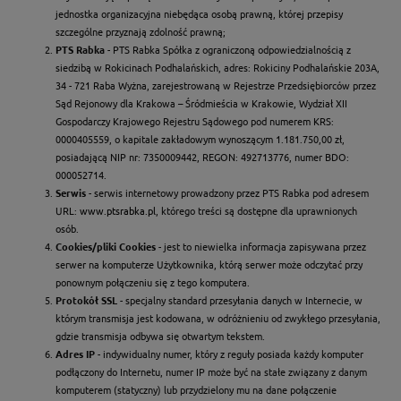
jednostka organizacyjna niebędąca osobą prawną, której przepisy
szczególne przyznają zdolność prawną;
PTS Rabka
- PTS Rabka Spółka z ograniczoną odpowiedzialnością z
siedzibą w Rokicinach Podhalańskich, adres: Rokiciny Podhalańskie 203A,
34 - 721 Raba Wyżna, zarejestrowaną w Rejestrze Przedsiębiorców przez
Sąd Rejonowy dla Krakowa – Śródmieścia w Krakowie, Wydział XII
Gospodarczy Krajowego Rejestru Sądowego pod numerem KRS:
0000405559, o kapitale zakładowym wynoszącym 1.181.750,00 zł,
posiadającą NIP nr: 7350009442, REGON: 492713776, numer BDO:
000052714.
Serwis
- serwis internetowy prowadzony przez PTS Rabka pod adresem
URL:
www.ptsrabka.pl
, którego treści są dostępne dla uprawnionych
osób.
Cookies/pliki Cookies
- jest to niewielka informacja zapisywana przez
serwer na komputerze Użytkownika, którą serwer może odczytać przy
ponownym połączeniu się z tego komputera.
Protokół SSL
- specjalny standard przesyłania danych w Internecie, w
którym transmisja jest kodowana, w odróżnieniu od zwykłego przesyłania,
gdzie transmisja odbywa się otwartym tekstem.
Adres IP
- indywidualny numer, który z reguły posiada każdy komputer
podłączony do Internetu, numer IP może być na stałe związany z danym
komputerem (statyczny) lub przydzielony mu na dane połączenie