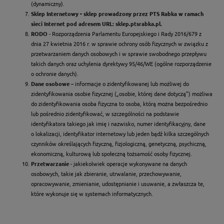
(dynamiczny).
Sklep Internetowy - sklep prowadzony przez PTS Rabka w ramach
sieci Internet pod adresem URL: sklep.ptsrabka.pl.
RODO
- Rozporządzenia Parlamentu Europejskiego i Rady 2016/679 z
dnia 27 kwietnia 2016 r. w sprawie ochrony osób fizycznych w związku z
przetwarzaniem danych osobowych i w sprawie swobodnego przepływu
takich danych oraz uchylenia dyrektywy 95/46/WE (ogólne rozporządzenie
o ochronie danych).
Dane osobowe
– informacje o zidentyfikowanej lub możliwej do
zidentyfikowania osobie fizycznej („osobie, której dane dotyczą”) możliwa
do zidentyfikowania osoba fizyczna to osoba, którą można bezpośrednio
lub pośrednio zidentyfikować, w szczególności na podstawie
identyfikatora takiego jak imię i nazwisko, numer identyfikacyjny, dane
o lokalizacji, identyfikator internetowy lub jeden bądź kilka szczególnych
czynników określających fizyczną, fizjologiczną, genetyczną, psychiczną,
ekonomiczną, kulturową lub społeczną tożsamość osoby fizycznej.
Przetwarzanie
- jakiekolwiek operacje wykonywane na danych
osobowych, takie jak zbieranie, utrwalanie, przechowywanie,
opracowywanie, zmienianie, udostępnianie i usuwanie, a zwłaszcza te,
które wykonuje się w systemach informatycznych.