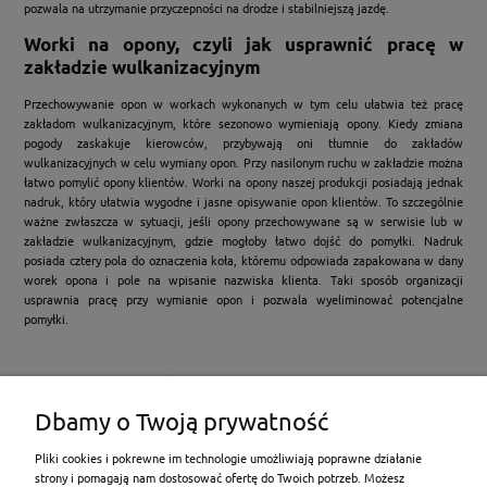
pozwala na utrzymanie przyczepności na drodze i stabilniejszą jazdę.
Worki na opony, czyli jak usprawnić pracę w
zakładzie wulkanizacyjnym
Przechowywanie opon w workach wykonanych w tym celu ułatwia też pracę
zakładom wulkanizacyjnym, które sezonowo wymieniają opony. Kiedy zmiana
pogody zaskakuje kierowców, przybywają oni tłumnie do zakładów
wulkanizacyjnych w celu wymiany opon. Przy nasilonym ruchu w zakładzie można
łatwo pomylić opony klientów. Worki na opony naszej produkcji posiadają jednak
nadruk, który ułatwia wygodne i jasne opisywanie opon klientów. To szczególnie
ważne zwłaszcza w sytuacji, jeśli opony przechowywane są w serwisie lub w
zakładzie wulkanizacyjnym, gdzie mogłoby łatwo dojść do pomyłki. Nadruk
posiada cztery pola do oznaczenia koła, któremu odpowiada zapakowana w dany
worek opona i pole na wpisanie nazwiska klienta. Taki sposób organizacji
usprawnia pracę przy wymianie opon i pozwala wyeliminować potencjalne
pomyłki.
Dbamy o Twoją prywatność
Pliki cookies i pokrewne im technologie umożliwiają poprawne działanie
strony i pomagają nam dostosować ofertę do Twoich potrzeb. Możesz