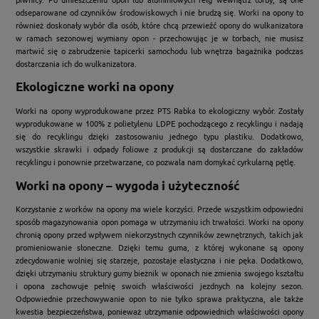
odseparowane od czynników środowiskowych i nie brudzą się. Worki na opony to
również doskonały wybór dla osób, które chcą przewieźć opony do wulkanizatora
w ramach sezonowej wymiany opon - przechowując je w torbach, nie musisz
martwić się o zabrudzenie tapicerki samochodu lub wnętrza bagażnika podczas
dostarczania ich do wulkanizatora.
Ekologiczne worki na opony
Worki na opony wyprodukowane przez PTS Rabka to ekologiczny wybór. Zostały
wyprodukowane w 100% z polietylenu LDPE pochodzącego z recyklingu i nadają
się do recyklingu dzięki zastosowaniu jednego typu plastiku. Dodatkowo,
wszystkie skrawki i odpady foliowe z produkcji są dostarczane do zakładów
recyklingu i ponownie przetwarzane, co pozwala nam domykać cyrkularną pętlę.
Worki na opony – wygoda i użyteczność
Korzystanie z worków na opony ma wiele korzyści. Przede wszystkim odpowiedni
sposób magazynowania opon pomaga w utrzymaniu ich trwałości. Worki na opony
chronią opony przed wpływem niekorzystnych czynników zewnętrznych, takich jak
promieniowanie słoneczne. Dzięki temu guma, z której wykonane są opony
zdecydowanie wolniej się starzeje, pozostaje elastyczna i nie pęka. Dodatkowo,
dzięki utrzymaniu struktury gumy bieżnik w oponach nie zmienia swojego kształtu
i opona zachowuje pełnię swoich właściwości jezdnych na kolejny sezon.
Odpowiednie przechowywanie opon to nie tylko sprawa praktyczna, ale także
kwestia bezpieczeństwa, ponieważ utrzymanie odpowiednich właściwości opony