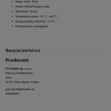
Waga: maks. 435g
Numer identyfikacyjny: brak,
Żywotność: 50 lat,
Temperatura pracy: -35 °C - +60 °C,
Zasięg odczytu znacznika: 1,7 m,
Przeznaczenie: energetyka.
Bezpieczeństwo
Producent
PTS Rabka Sp. z o.o.
Rokiciny Podhalańskie
203a
34-721 Raba Wyżna, Polska
piekielkok@ptsrabka.pl
509669647