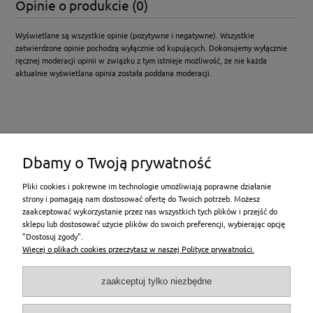
Opinie o produkcie (0)
Wyświetlane są wszystkie opinie (pozytywne i negatywne). Wszystkie
zatwierdzone opinie pochodzą wyłącznie od kupujących. Dokonujemy wyłącznie
ręcznej moderacji opinii w związku z tym istnieje możliwość, że nie każda
aktualnie wyświetlana opinia została poddana moderacji.
Dbamy o Twoją prywatność
Pliki cookies i pokrewne im technologie umożliwiają poprawne działanie
strony i pomagają nam dostosować ofertę do Twoich potrzeb. Możesz
zaakceptować wykorzystanie przez nas wszystkich tych plików i przejść do
sklepu lub dostosować użycie plików do swoich preferencji, wybierając opcję
"Dostosuj zgody".
Pomoc
Więcej o plikach cookies przeczytasz w naszej Polityce prywatności.
Moje konto
zaakceptuj tylko niezbędne
Płatności i dostawa