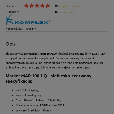
Ocena:
zapytaj o produkt
Producent:
dodaj opinię
Kod produktu:
1006147
Opis
Elektryczny kulisty
marker MAR 100-LQ- niebiesko-czerwony
firmy KOMPLEX,
służący do oznaczenia kluczowych punktów na znakowanej trasie kabli
energetycznych, takich jak np. punkt przecięcia z inną linią podziemną, miejsce
zmiany kierunku trasy ciągu lub inne ważne miejsce na trasie ciągu.
Marker MAR 100-LQ - niebiesko-czerwony -
specyfikacja:
Znacznik pasywny,
Znacznik analogowy,
Częstotliwość lokalizacji: 134,0 kHz,
Materiał obudowy: PE-HD - Liten BB29
Wymiary: Średnica - 130 mm,