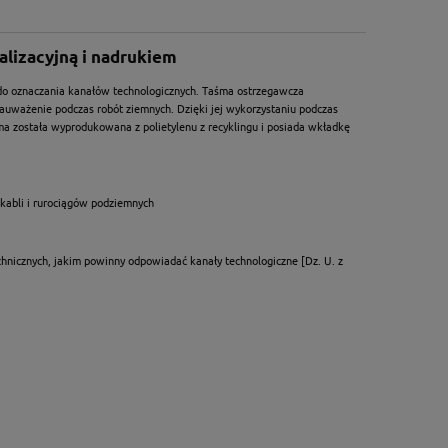
alizacyjną i nadrukiem
o oznaczania kanałów technologicznych. Taśma ostrzegawcza
ażenie podczas robót ziemnych. Dzięki jej wykorzystaniu podczas
śma została wyprodukowana z polietylenu z recyklingu i posiada wkładkę
kabli i rurociągów podziemnych
echnicznych, jakim powinny odpowiadać kanały technologiczne [Dz. U. z