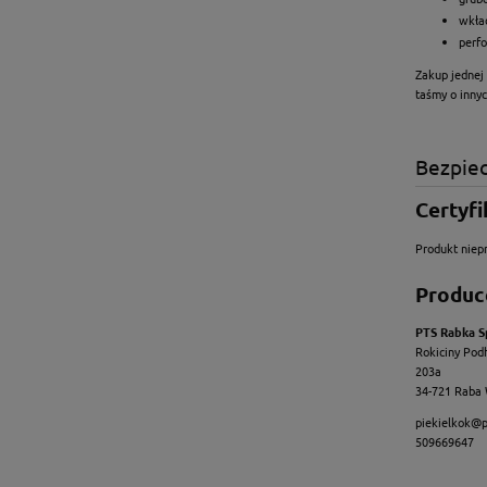
wkła
perf
Zakup jednej
taśmy o inny
Bezpie
Certyfi
Produkt niepr
Produc
PTS Rabka Sp
Rokiciny Pod
203a
34-721 Raba 
piekielkok@p
509669647