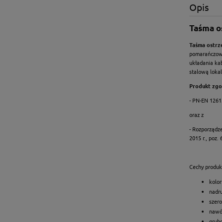
Opis
Taśma o
Taśma ostrz
pomarańczowa
układania kab
stalową loka
Produkt zgo
- PN-EN 1261
oraz z
- Rozporządze
2015 r., poz
Cechy produk
kolo
nadr
szero
nawó
grub