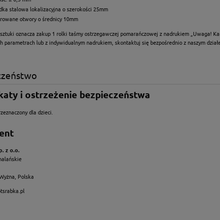
dka stalowa lokalizacyjna o szerokości 25mm
orowane otwory o średnicy 10mm
 sztuki oznacza zakup 1 rolki taśmy ostrzegawczej pomarańczowej z nadrukiem „Uwaga! Kanał
ch parametrach lub z indywidualnym nadrukiem, skontaktuj się bezpośrednio z naszym dział
czeństwo
katy i ostrzeżenie bezpieczeństwa
zeznaczony dla dzieci.
ent
. z o.o.
halańskie
Wyżna, Polska
tsrabka.pl