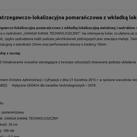
strzegawczo-lokalizacyjna pomarańczowa z wkładką lok
egawczo-lokalizacyjna pomarańczowa z wkładką lokalizacyjną metalową i nadrukiem
d
 z nadrukiem „UWAGA! KANAŁ TECHNOLOGICZNY” ma intensywny kolor, co ułatwia jej zauw
li, ryzyko uszkodzenia kabli podczas jakichkolwiek późniejszych prac znacząco maleje. Ta
lizacyjną o szerokości 25mm oraz perforowane otwory o średnicy 10mm.
dny z normą:
3 Oznakowanie wizualne ostrzegające z tworzyw sztucznych stosowane podczas układania 
niem Ministra Administracji i Cyfryzacji z dnia 21 kwietnia 2015 r. w sprawie warunków t
. 680]2. Wytyczne GDDKiA dla kanałów technologicznych – 2019.
tu:
r: pomarańczowy
uk: UWAGA KANAŁ TECHNOLOGICZNY
kość: 20 cm
j: 100 mb
ość: ≥ 0,5 mm