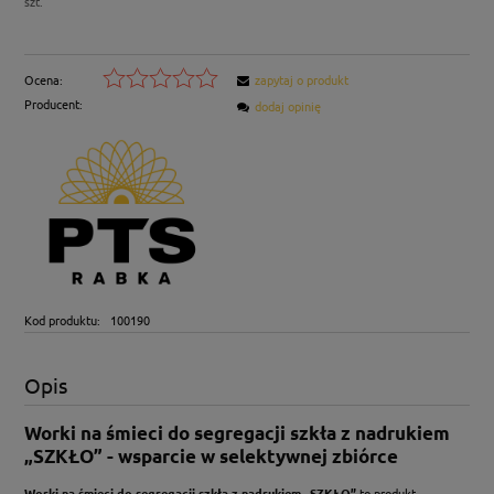
szt.
Ocena:
zapytaj o produkt
Producent:
dodaj opinię
Kod produktu:
100190
Opis
Worki na śmieci do segregacji szkła z nadrukiem
„SZKŁO” - wsparcie w selektywnej zbiórce
Worki na śmieci do segregacji szkła z nadrukiem „SZKŁO”
to produkt