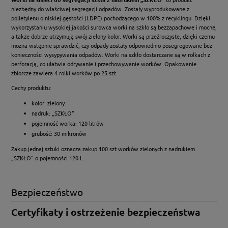
niezbędny do właściwej segregacji odpadów. Zostały wyprodukowane z
polietylenu o niskiej gęstości (LDPE) pochodzącego w 100% z recyklingu. Dzięki
wykorzystaniu wysokiej jakości surowca worki na szkło są bezzapachowe i mocne,
a także dobrze utrzymują swój zielony kolor. Worki są przeźroczyste, dzięki czemu
można wstępnie sprawdzić, czy odpady zostały odpowiednio posegregowane bez
konieczności wysypywania odpadów. Worki na szkło dostarczane są w rolkach z
perforacją, co ułatwia odrywanie i przechowywanie worków. Opakowanie
zbiorcze zawiera 4 rolki worków po 25 szt.
Cechy produktu:
kolor: zielony
nadruk: „SZKŁO"
pojemność worka: 120 litrów
grubość: 30 mikronów
Zakup jednaj sztuki oznacza zakup 100 szt worków zielonych z nadrukiem
„SZKŁO” o pojemności 120 L.
Bezpieczeństwo
Certyfikaty i ostrzeżenie bezpieczeństwa