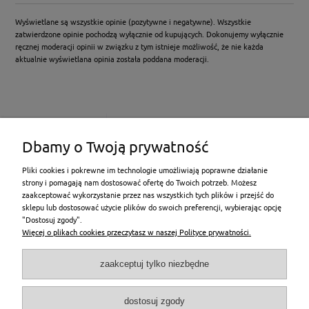
Wyświetlane są wszystkie opinie (pozytywne i negatywne). Wszystkie
zatwierdzone opinie pochodzą wyłącznie od kupujących. Dokonujemy wyłącznie
ręcznej moderacji opinii w związku z tym istnieje możliwość, że nie każda
aktualnie wyświetlana opinia została poddana moderacji.
Dbamy o Twoją prywatność
Pliki cookies i pokrewne im technologie umożliwiają poprawne działanie
strony i pomagają nam dostosować ofertę do Twoich potrzeb. Możesz
zaakceptować wykorzystanie przez nas wszystkich tych plików i przejść do
sklepu lub dostosować użycie plików do swoich preferencji, wybierając opcję
"Dostosuj zgody".
Pomoc
Więcej o plikach cookies przeczytasz w naszej Polityce prywatności.
Moje konto
zaakceptuj tylko niezbędne
Płatności i dostawa
dostosuj zgody