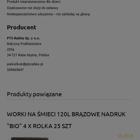
Produkt nieprzeznaczony dla dzieci.
Opakowanie nie służy do zabawy.
Niebezpieczeństwo uduszenia – nie zakładaj na głowę.
Producent
PTS Rabka Sp. z o.o.
Rokiciny Podhalańskie
203a
34-721 Raba Wyżna, Polska
piekielkok@ptsrabka.pl
509669647
Produkty powiązane
WORKI NA ŚMIECI 120L BRĄZOWE NADRUK
"BIO" 4 X ROLKA 25 SZT
55,00 zł