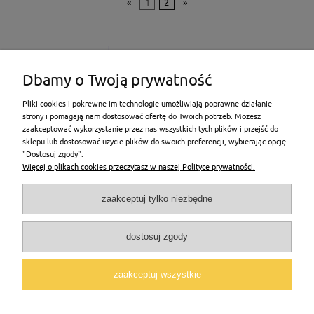
«
1
2
»
Dbamy o Twoją prywatność
Pliki cookies i pokrewne im technologie umożliwiają poprawne działanie
strony i pomagają nam dostosować ofertę do Twoich potrzeb. Możesz
zaakceptować wykorzystanie przez nas wszystkich tych plików i przejść do
sklepu lub dostosować użycie plików do swoich preferencji, wybierając opcję
"Dostosuj zgody".
Pomoc
Więcej o plikach cookies przeczytasz w naszej Polityce prywatności.
Moje konto
zaakceptuj tylko niezbędne
Płatności i dostawa
dostosuj zgody
Informacje
zaakceptuj wszystkie
O nas